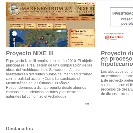
Proyecto NIXE III
Proyecto d
en proceso
El proyecto Nixe III empieza en el año 2010. El objetivo
hipotecario
principal es la realización de una comparación de las
obras del Archiduque Luis Salvador de Austria,
Los afectados por d
realizadas en diferentes puntos del mar Mediterráneo,
un verdadero drama
con la realidad actual. ¿Cómo ha cambiado el
Este proyecto prete
Mediterráneo en los últimos 100 años?
soluciones con el f
Responderemos a dicha pregunta desde algunos
procesos de desahuc
campos de las ciencias sociales y las ciencias
de dichos procesos 
naturales tal como hizo el Archiduque.
Leer +
Destacados