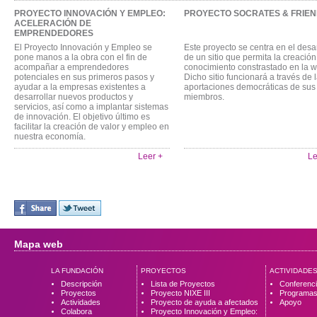
PROYECTO INNOVACIÓN Y EMPLEO:
PROYECTO SOCRATES & FRIE
ACELERACIÓN DE
EMPRENDEDORES
El Proyecto Innovación y Empleo se
Este proyecto se centra en el desa
pone manos a la obra con el fin de
de un sitio que permita la creación
acompañar a emprendedores
conocimiento constrastado en la w
potenciales en sus primeros pasos y
Dicho sitio funcionará a través de 
ayudar a la empresas existentes a
aportaciones democráticas de sus
desarrollar nuevos productos y
miembros.
servicios, así como a implantar sistemas
de innovación. El objetivo último es
facilitar la creación de valor y empleo en
nuestra economía.
Leer +
Le
Mapa web
LA FUNDACIÓN
PROYECTOS
ACTIVIDADE
Descripción
Lista de Proyectos
Conferenc
Proyectos
Proyecto NIXE III
Programa
Actividades
Proyecto de ayuda a afectados
Apoyo
Colabora
Proyecto Innovación y Empleo: