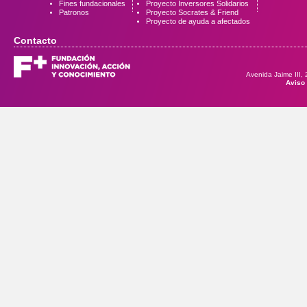
Fines fundacionales
Proyecto Inversores Solidarios
Patronos
Proyecto Socrates & Friend
Proyecto de ayuda a afectados
Contacto
Avenida Jaime III,
Aviso 